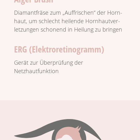
Diamant­fräse zum „Auffri­schen“ der Horn­
haut, um schlecht heilende Horn­haut­ver­
let­zungen scho­nend in Heilung zu bringen
ERG (Elektroretinogramm)
Gerät zur Über­prü­fung der
Netzhautfunktion