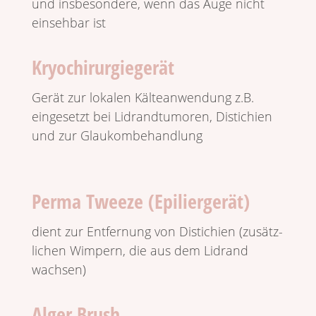
und insbe­son­dere, wenn das Auge nicht
einsehbar ist
Kryochirurgiegerät
Gerät zur lokalen Kälte­an­wen­dung z.B.
einge­setzt bei Lidrand­tu­moren, Disti­chien
und zur Glaukombehandlung
Perma Tweeze (Epiliergerät)
dient zur Entfer­nung von Disti­chien (zusätz­
li­chen Wimpern, die aus dem Lidrand
wachsen)
Alger Brush