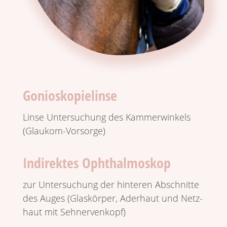
Gonioskopielinse
Linse Unter­su­chung des Kammer­win­kels
(Glaukom-Vorsorge)
Indirektes Ophthalmoskop
zur Unter­su­chung der hinteren Abschnitte
des Auges (Glas­körper, Ader­haut und Netz­
haut mit Sehnervenkopf)