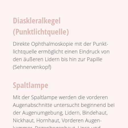
Diaskleralkegel
(Punktlichtquelle)
Direkte Ophthal­mo­skopie mit der Punkt­
licht­quelle ermög­licht einen Eindruck von
den äußeren Lidern bis hin zur Papille
(Sehner­ven­kopf)
Spaltlampe
Mit der Spalt­lampe werden die vorderen
Augen­ab­schnitte unter­sucht begin­nend bei
der Augen­um­ge­bung, Lidern, Binde­haut,
Nick­haut, Horn­haut, Vorderen Augen­