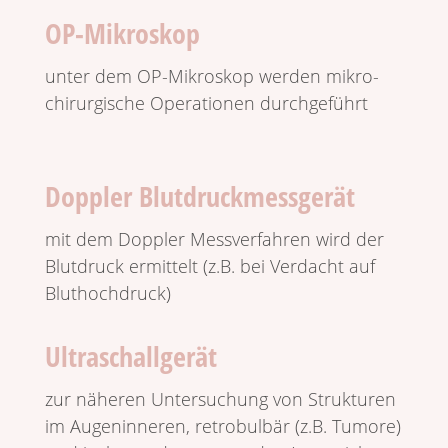
OP-Mikroskop
unter dem OP-Mikro­skop werden mikro­
chir­ur­gi­sche Opera­tionen durchgeführt
Doppler Blutdruckmessgerät
mit dem Doppler Mess­ver­fahren wird der
Blut­druck ermit­telt (z.B. bei Verdacht auf
Bluthochdruck)
Ultraschallgerät
zur näheren Unter­su­chung von Struk­turen
im Augen­in­neren, retro­bulbär (z.B. Tumore)