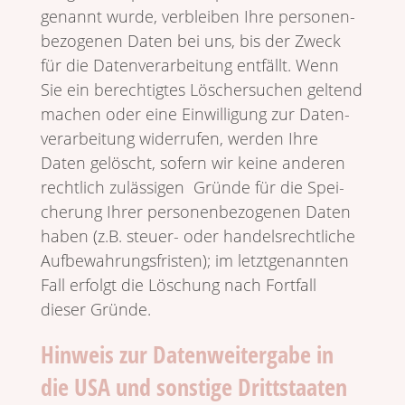
genannt wurde, verbleiben Ihre perso­nen­
be­zo­genen Daten bei uns, bis der Zweck
für die Daten­ver­ar­bei­tung entfällt. Wenn
Sie ein berech­tigtes Löscher­su­chen geltend
machen oder eine Einwil­li­gung zur Daten­
ver­ar­bei­tung wider­rufen, werden Ihre
Daten gelöscht, sofern wir keine anderen
recht­lich zuläs­sigen Gründe für die Spei­
che­rung Ihrer perso­nen­be­zo­genen Daten
haben (z.B. steuer- oder handels­recht­liche
Aufbe­wah­rungs­fri­sten); im letzt­ge­nannten
Fall erfolgt die Löschung nach Fort­fall
dieser Gründe.
Hinweis zur Datenweitergabe in
die USA und sonstige Drittstaaten