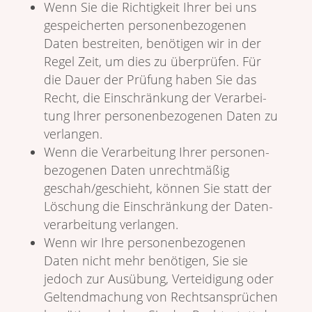
Wenn Sie die Rich­tig­keit Ihrer bei uns
gespei­cherten perso­nen­be­zo­genen
Daten bestreiten, benö­tigen wir in der
Regel Zeit, um dies zu über­prüfen. Für
die Dauer der Prüfung haben Sie das
Recht, die Einschrän­kung der Verar­bei­
tung Ihrer perso­nen­be­zo­genen Daten zu
verlangen.
Wenn die Verar­bei­tung Ihrer perso­nen­
be­zo­genen Daten unrecht­mäßig
geschah/geschieht, können Sie statt der
Löschung die Einschrän­kung der Daten­
ver­ar­bei­tung verlangen.
Wenn wir Ihre perso­nen­be­zo­genen
Daten nicht mehr benö­tigen, Sie sie
jedoch zur Ausübung, Vertei­di­gung oder
Geltend­ma­chung von Rechts­an­sprü­chen