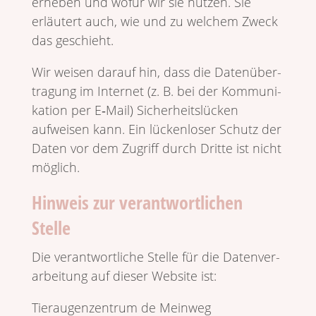
erheben und wofür wir sie nutzen. Sie
erläu­tert auch, wie und zu welchem Zweck
das geschieht.
Wir weisen darauf hin, dass die Daten­über­
tra­gung im Internet (z. B. bei der Kommu­ni­
ka­tion per E‑Mail) Sicher­heits­lücken
aufweisen kann. Ein lücken­loser Schutz der
Daten vor dem Zugriff durch Dritte ist nicht
möglich.
Hinweis zur verantwortlichen
Stelle
Die verant­wort­liche Stelle für die Daten­ver­
ar­bei­tung auf dieser Website ist:
Tier­au­gen­zen­trum de Meinweg