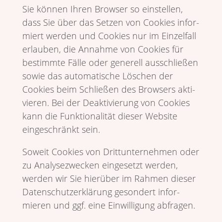
Sie können Ihren Browser so einstellen,
dass Sie über das Setzen von Cookies infor­
miert werden und Cookies nur im Einzel­fall
erlauben, die Annahme von Cookies für
bestimmte Fälle oder gene­rell ausschließen
sowie das auto­ma­ti­sche Löschen der
Cookies beim Schließen des Brow­sers akti­
vieren. Bei der Deak­ti­vie­rung von Cookies
kann die Funk­tio­na­lität dieser Website
einge­schränkt sein.
Soweit Cookies von Dritt­un­ter­nehmen oder
zu Analy­se­zwecken einge­setzt werden,
werden wir Sie hier­über im Rahmen dieser
Daten­schutz­er­klä­rung geson­dert infor­
mieren und ggf. eine Einwil­li­gung abfragen.