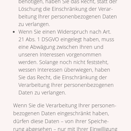
benö­tigen, haben Sie das Recht, statt der
Löschung die Einschrän­kung der Verar­
bei­tung Ihrer perso­nen­be­zo­genen Daten
zu verlangen.
Wenn Sie einen Wider­spruch nach Art.
21 Abs. 1 DSGVO einge­legt haben, muss
eine Abwä­gung zwischen Ihren und
unseren Inter­essen vorge­nommen
werden. Solange noch nicht fest­steht,
wessen Inter­essen über­wiegen, haben
Sie das Recht, die Einschrän­kung der
Verar­bei­tung Ihrer perso­nen­be­zo­genen
Daten zu verlangen.
Wenn Sie die Verar­bei­tung Ihrer perso­nen­
be­zo­genen Daten einge­schränkt haben,
dürfen diese Daten – von ihrer Spei­che­
rung abge­sehen – nur mit Ihrer Einwil­li­gung