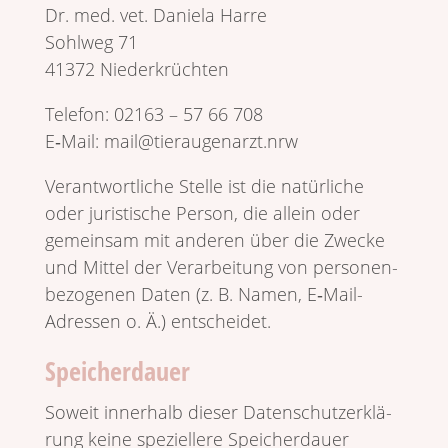
Dr. med. vet. Daniela Harre
Sohlweg 71
41372 Nieder­krüchten
Telefon: 02163 – 57 66 708
E‑Mail: mail@tieraugenarzt.nrw
Verant­wort­liche Stelle ist die natür­liche
oder juri­sti­sche Person, die allein oder
gemeinsam mit anderen über die Zwecke
und Mittel der Verar­bei­tung von perso­nen­
be­zo­genen Daten (z. B. Namen, E‑Mail-
Adressen o. Ä.) entscheidet.
Speicherdauer
Soweit inner­halb dieser Daten­schutz­er­klä­
rung keine spezi­el­lere Spei­cher­dauer