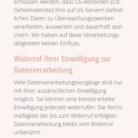
schlossen werden, dass US-Behörden (z.B.
Geheim­dienste) Ihre auf US-Servern befind­
li­chen Daten zu Über­wa­chungs­zwecken
verar­beiten, auswerten und dauer­haft spei­
chern. Wir haben auf diese Verar­bei­tungs­
tä­tig­keiten keinen Einfluss.
Widerruf Ihrer Einwilligung zur
Datenverarbeitung
Viele Daten­ver­ar­bei­tungs­vor­gänge sind nur
mit Ihrer ausdrück­li­chen Einwil­li­gung
möglich. Sie können eine bereits erteilte
Einwil­li­gung jeder­zeit wider­rufen. Die Recht­
mä­ßig­keit der bis zum Widerruf erfolgten
Daten­ver­ar­bei­tung bleibt vom Widerruf
unberührt.