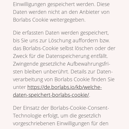
Einwil­li­gungen gespei­chert werden. Diese
Daten werden nicht an den Anbieter von
Borlabs Cookie weitergegeben.
Die erfassten Daten werden gespei­chert,
bis Sie uns zur Löschung auffor­dern bzw.
das Borlabs-Cookie selbst löschen oder der
Zweck für die Daten­spei­che­rung entfällt.
Zwin­gende gesetz­liche Aufbe­wah­rungs­fri­
sten bleiben unbe­rührt. Details zur Daten­
ver­ar­bei­tung von Borlabs Cookie finden Sie
unter
https://de.borlabs.io/kb/welche-
daten-speichert-borlabs-cookie/
.
Der Einsatz der Borlabs-Cookie-Consent-
Tech­no­logie erfolgt, um die gesetz­lich
vorge­schrie­benen Einwil­li­gungen für den