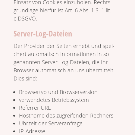
Einsatz von Cookies einzu­holen. Rechts­
grund­lage hierfür ist Art. 6 Abs. 1 S. 1 lit.
c DSGVO.
Server-Log-Dateien
Der Provider der Seiten erhebt und spei­
chert auto­ma­tisch Infor­ma­tionen in so
genannten Server-Log-Dateien, die Ihr
Browser auto­ma­tisch an uns über­mit­telt.
Dies sind:
Brow­sertyp und Browserversion
verwen­detes Betriebssystem
Referrer URL
Host­name des zugrei­fenden Rechners
Uhrzeit der Serveranfrage
IP-Adresse