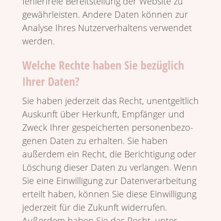
fehler­freie Bereit­stel­lung der Website zu
gewähr­lei­sten. Andere Daten können zur
Analyse Ihres Nutzer­ver­hal­tens verwendet
werden.
Welche Rechte haben Sie bezüglich
Ihrer Daten?
Sie haben jeder­zeit das Recht, unent­gelt­lich
Auskunft über Herkunft, Empfänger und
Zweck Ihrer gespei­cherten perso­nen­be­zo­
genen Daten zu erhalten. Sie haben
außerdem ein Recht, die Berich­ti­gung oder
Löschung dieser Daten zu verlangen. Wenn
Sie eine Einwil­li­gung zur Daten­ver­ar­bei­tung
erteilt haben, können Sie diese Einwil­li­gung
jeder­zeit für die Zukunft wider­rufen.
Außerdem haben Sie das Recht, unter