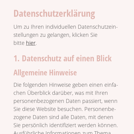
Datenschutzerklärung
Um zu Ihren indi­vi­du­ellen Daten­schutz­ein­
stel­lungen zu gelangen, klicken Sie
bitte
hier
.
1. Datenschutz auf einen Blick
Allgemeine Hinweise
Die folgenden Hinweise geben einen einfa­
chen Über­blick darüber, was mit Ihren
perso­nen­be­zo­genen Daten passiert, wenn
Sie diese Website besu­chen. Perso­nen­be­
zo­gene Daten sind alle Daten, mit denen
Sie persön­lich iden­ti­fi­ziert werden können.
Ausführ­liche Infor­ma­tionen zum Thema