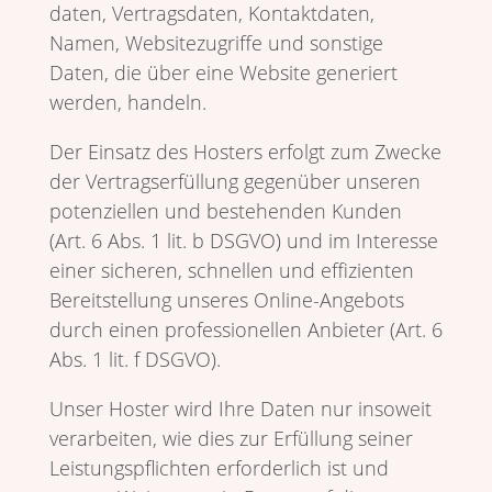
daten, Vertrags­daten, Kontakt­daten,
Namen, Website­zu­griffe und sonstige
Daten, die über eine Website gene­riert
werden, handeln.
Der Einsatz des Hosters erfolgt zum Zwecke
der Vertrags­er­fül­lung gegen­über unseren
poten­zi­ellen und bestehenden Kunden
(Art. 6 Abs. 1 lit. b DSGVO) und im Inter­esse
einer sicheren, schnellen und effi­zi­enten
Bereit­stel­lung unseres Online-Ange­bots
durch einen profes­sio­nellen Anbieter (Art. 6
Abs. 1 lit. f DSGVO).
Unser Hoster wird Ihre Daten nur inso­weit
verar­beiten, wie dies zur Erfül­lung seiner
Leistungs­pflichten erfor­der­lich ist und