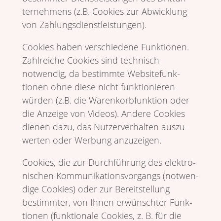
ter­neh­mens (z.B. Cookies zur Abwick­lung
von Zahlungsdienstleistungen).
Cookies haben verschie­dene Funk­tionen.
Zahl­reiche Cookies sind tech­nisch
notwendig, da bestimmte Website­funk­
tionen ohne diese nicht funk­tio­nieren
würden (z.B. die Waren­korb­funk­tion oder
die Anzeige von Videos). Andere Cookies
dienen dazu, das Nutzer­ver­halten auszu­
werten oder Werbung anzuzeigen.
Cookies, die zur Durch­füh­rung des elek­tro­
ni­schen Kommu­ni­ka­ti­ons­vor­gangs (notwen­
dige Cookies) oder zur Bereit­stel­lung
bestimmter, von Ihnen erwünschter Funk­
tionen (funk­tio­nale Cookies, z. B. für die