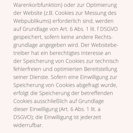
Waren­korb­funk­tion) oder zur Opti­mie­rung
der Website (z.B. Cookies zur Messung des
Webpu­bli­kums) erfor­der­lich sind, werden
auf Grund­lage von Art. 6 Abs. 1 lit. f DSGVO
gespei­chert, sofern keine andere Rechts­
grund­lage ange­geben wird. Der Website­be­
treiber hat ein berech­tigtes Inter­esse an
der Spei­che­rung von Cookies zur tech­nisch
fehler­freien und opti­mierten Bereit­stel­lung
seiner Dienste. Sofern eine Einwil­li­gung zur
Spei­che­rung von Cookies abge­fragt wurde,
erfolgt die Spei­che­rung der betref­fenden
Cookies ausschließ­lich auf Grund­lage
dieser Einwil­li­gung (Art. 6 Abs. 1 lit. a
DSGVO); die Einwil­li­gung ist jeder­zeit
widerrufbar.