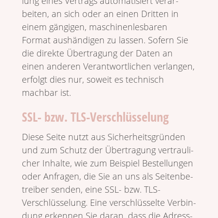
lung eines Vertrags auto­ma­ti­siert verar­
beiten, an sich oder an einen Dritten in
einem gängigen, maschi­nen­les­baren
Format aushän­digen zu lassen. Sofern Sie
die direkte Über­tra­gung der Daten an
einen anderen Verant­wort­li­chen verlangen,
erfolgt dies nur, soweit es tech­nisch
machbar ist.
SSL- bzw. TLS-Verschlüsselung
Diese Seite nutzt aus Sicher­heits­gründen
und zum Schutz der Über­tra­gung vertrau­li­
cher Inhalte, wie zum Beispiel Bestel­lungen
oder Anfragen, die Sie an uns als Seiten­be­
treiber senden, eine SSL- bzw. TLS-
Verschlüs­se­lung. Eine verschlüs­selte Verbin­
dung erkennen Sie daran, dass die Adress­