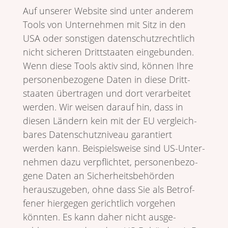
Auf unserer Website sind unter anderem
Tools von Unter­nehmen mit Sitz in den
USA oder sonstigen daten­schutz­recht­lich
nicht sicheren Dritt­staaten einge­bunden.
Wenn diese Tools aktiv sind, können Ihre
perso­nen­be­zo­gene Daten in diese Dritt­
staaten über­tragen und dort verar­beitet
werden. Wir weisen darauf hin, dass in
diesen Ländern kein mit der EU vergleich­
bares Daten­schutz­ni­veau garan­tiert
werden kann. Beispiels­weise sind US-Unter­
nehmen dazu verpflichtet, perso­nen­be­zo­
gene Daten an Sicher­heits­be­hörden
heraus­zu­geben, ohne dass Sie als Betrof­
fener hier­gegen gericht­lich vorgehen
könnten. Es kann daher nicht ausge­