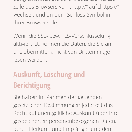
zeile des Brow­sers von „http://“ auf „https://“
wech­selt und an dem Schloss-Symbol in
Ihrer Browserzeile.
Wenn die SSL- bzw. TLS-Verschlüs­se­lung
akti­viert ist, können die Daten, die Sie an
uns über­mit­teln, nicht von Dritten mitge­
lesen werden.
Auskunft, Löschung und
Berichtigung
Sie haben im Rahmen der geltenden
gesetz­li­chen Bestim­mungen jeder­zeit das
Recht auf unent­gelt­liche Auskunft über Ihre
gespei­cherten perso­nen­be­zo­genen Daten,
deren Herkunft und Empfänger und den